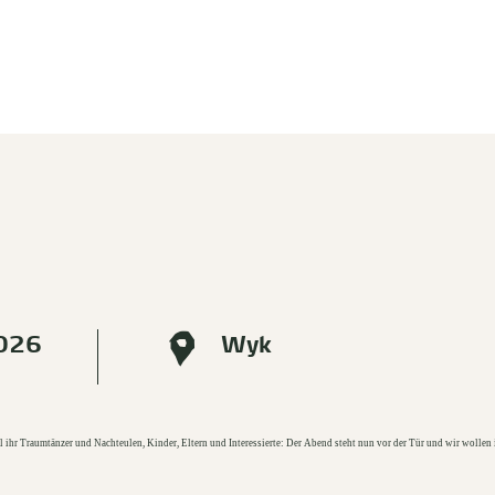
2026
Wyk
 ihr Traumtänzer und Nachteulen, Kinder, Eltern und Interessierte: Der Abend steht nun vor der Tür und wir wollen 