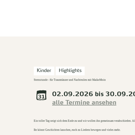
zurück zur Startseite
Kinder
Highlights
Sternstunde - für Traumtänzer und Nachteulen mit MaikeMoin
02.09.2026 bis 30.09.
alle Termine ansehen
Ein toller Tag neigt sich dem Ende zu und wir wollen ihn gemeinsam verabschieden. All
Ihr könnt Geschichten lauschen, euch zu Liedern bewegen und vieles mehr.