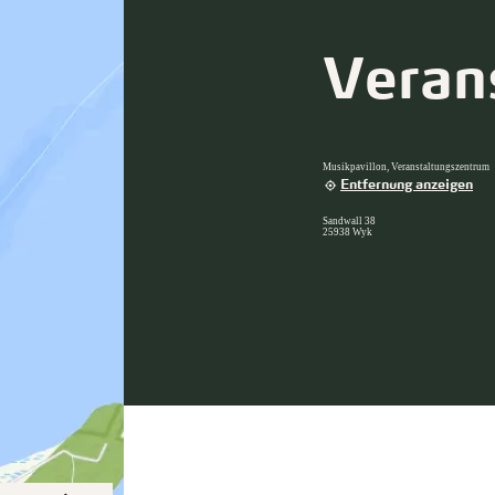
Veran
Musikpavillon, Veranstaltungszentrum
Entfernung anzeigen
Sandwall 38
25938 Wyk