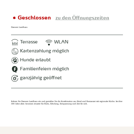
Geschlossen
zu den Öffnungszeiten
Danners Landhaus
Terrasse
WLAN
Kartenzahlung möglich
Hunde erlaubt
Familienfeiern möglich
ganzjährig geöffnet
Kehren Sie Danners Landhaus ein und genießen Sie die Kombination aus Hotel und Restaurant mit regionaler Küche. Im über
300 Jahre alten Anwesen erwartet Sie Ruhe, Erholung, Entspannung und Zeit für sich.