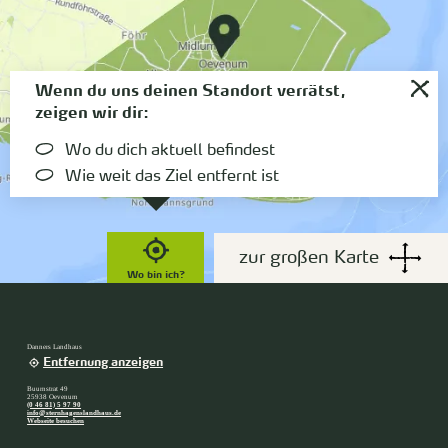
Wenn du uns deinen Standort verrätst,
zeigen wir dir:
Wo du dich aktuell befindest
Wie weit das Ziel entfernt ist
zur großen Karte
Wo bin ich?
Danners Landhaus
Entfernung anzeigen
Buurnstrat 49
25938 Oevenum
(0 46 81) 5 97 90
info@sternhagenslandhaus.de
Webseite besuchen