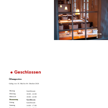
Geschlossen
Öffnungszeiten
Gültig von 18. Mai bis 04. Oktober 2026
Montag
Geschlossen
Dienstag
18:00 - 22:00
Mittwoch
18:00 - 22:00
Donnerstag
Geschlossen
Freitag
Geschlossen
Samstag
14:00 - 17:00