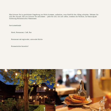
Hier können Sie in geschützter Umgebung zur Ruhe kommen, auftanken, neue Kraft für den Alltag schöpfen. Nehmen Sie
sich Ihre Auszeit. Bei uns können Sie ankommen – jeder für sich, bei sich selbst, inmitten der Nordsee, im Nationalpark
Schleswig-Holsteinisches Wattenmeer.
Servicemerkmale
Hotel, Restaurant, Café, Bar
Restaurant mit regionaler, saisonaler Küche
Romantischer Innenhof