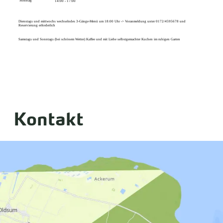
Sonntag
14:00 - 17:00
Dienstags und mittwochs wechselndes 3-Gänge-Menü um 18:00 Uhr -> Voranmeldung unter 0172/4595678 und
Reservierung erforderlich
Samstags und Sonntags (bei schönem Wetter) Kaffee und mit Liebe selbstgemachter Kuchen im ruhigen Garten
Kontakt