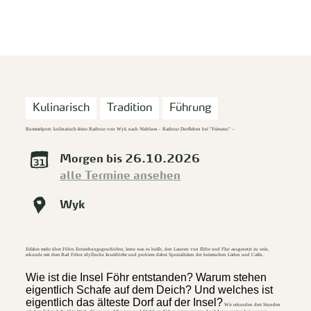
zurück zur Startseite
Unterkunft
Suchen
Menü
Kulinarisch
Tradition
Führung
Rummelpott: kulinarisch-feine Radtour von Wyk nach Nieblum – Radtour Dorfleben bei "Friesens" –
Morgen bis 26.10.2026
alle Termine ansehen
Wyk
Erfahre mehr über Föhrs Entstehungsgeschichte, lerne was es heißt, den Launen von Ebbe und Flut ausgesetzt zu sein,
erkunde mit dem Rad Föhrs idyllische Inseldörfer und probiere dabei Spezialitäten der heimischen Läden und Cafés.
Wie ist die Insel Föhr entstanden?
Warum stehen
eigentlich Schafe auf dem Deich?
Und welches ist
eigentlich das älteste Dorf auf der Insel?
Wir erkunden drei Stunden