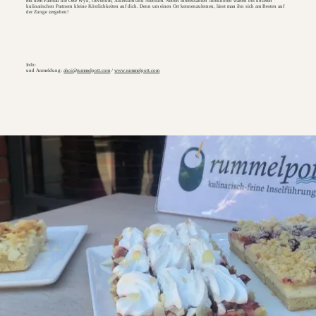
mit dem Fahrrad die Orte Wyk, Oevenum, Alkersum und Nieblum. Neben interessanten Anekdoten warten bei unseren
kulinarischen Partnern kleine Köstlichkeiten auf dich. Denn um einen Ort kennenzulernen, lässt man ihn sich am Besten auf
der Zunge zergehen!
Info:
und Anmeldung:
ahoi@rummelpott.com
/
www.rummelpott.com