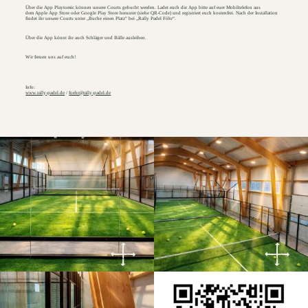
Über die App Playtomic können unsere Courts gebucht werden. Ladet euch die App bitte auf euer Mobiltelefon aus
dem Apple App Store oder Google Play Store herunter (siehe QR-Code) und registriert euch kostenfrei. Nach der Installation
findet ihr unsere Courts unter „Buche einen Platz“ bei „Rally Padel Föhr“.
Über die App könnt ihr auch Schläger und Bälle ausleihen.
Wir freuen uns auf euch!
Info:
www.rally-padel.de
/
foehr@rally-padel.de