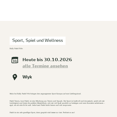
zurück zur Startseite
Unterkunft
Suchen
Menü
Sport, Spiel und Wellness
Rally Padel Föhr
Heute bis 30.10.2026
alle Termine ansehen
Wyk
Moin bei Rally Padel! Wir bringen den angesagtesten Sport Europas auf eure Lieblingsinsel.
Padel Tennis, kurz Padel, ist eine Mischung aus Tennis und Squash. Der Sport ist kraftvoll und dynamisch, spielt sich mit
Leichtigkeit und bietet die perfekte Möglichkeit, sich mit viel Spaß sportlich zu betätigen und neue Kontakte aufzubauen –
egal, wie alt oder fit ihr seid. Jeder kann Padel leicht lernen und sich auspowern.
Padel ist ein sehr geselliger Sport, denn gespielt wird immer zu viert. Probiert es aus!