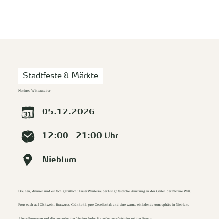
zurück zur Startseite
Unterkunft
Suchen
Menü
Stadtfeste & Märkte
Namines Winterzauber
05.12.2026
12:00 - 21:00 Uhr
Nieblum
Draußen, drinnen und einfach gemütlich: Unser Winterzauber bringt festliche Stimmung in den Garten der Namine Witt.
Freut euch auf Glühwein, Bratwurst, Grünkohl, gute Gesellschaft und eine warme, einladende Atmosphäre in Nieblum.
Unser Programm und die ausstellenden Vereine findet Ihr auf unserer Website bei den Events.