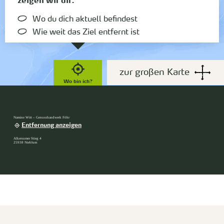
zeigen wir dir:
Wo du dich aktuell befindest
Wie weit das Ziel entfernt ist
zur großen Karte
Wo bin ich?
Namine Witt – Genusshandwerk Föhr
Entfernung anzeigen
Alkersumer Stieg 4
25938 Nieblum