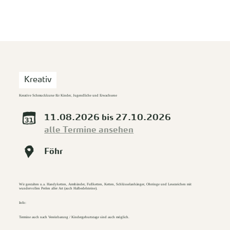
zurück zur Startseite
Unterkunft
Suchen
Menü
Kreativ
Kreative Schmuckkurse für Kinder, Jugendliche und Erwachsene
11.08.2026 bis 27.10.2026
alle Termine ansehen
Föhr
Wir gestalten u.a. Handyketten, Armbänder, Fußketten, Ketten, Schlüsselanhänger, Ohrringe und Lesezeichen mit
wundervollen Perlen aller Art (auch Halbedelsteine).
Info:
Termine auch nach Vereinbarung / Kindergeburtstage sind auch möglich.