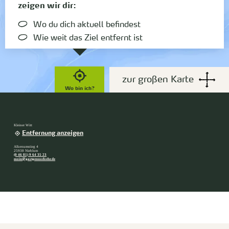
zeigen wir dir:
Wo du dich aktuell befindest
Wie weit das Ziel entfernt ist
zur großen Karte
Wo bin ich?
Kleiner Witt
Entfernung anzeigen
Alkersumstieg 4
25938 Nieblum
(0 46 81) 9 64 35 23
moin@gastgenussfoehr.de