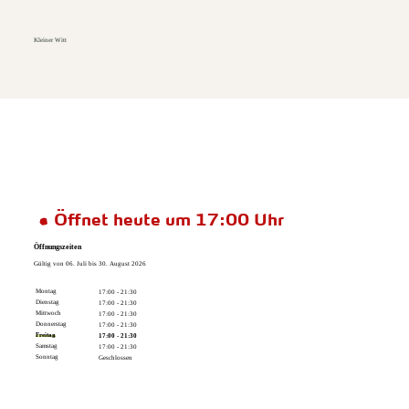
Kleiner Witt
Öffnet heute um 17:00 Uhr
Öffnungszeiten
Gültig von 06. Juli bis 30. August 2026
Montag
17:00 - 21:30
Dienstag
17:00 - 21:30
Mittwoch
17:00 - 21:30
Donnerstag
17:00 - 21:30
Freitag
17:00 - 21:30
Samstag
17:00 - 21:30
Sonntag
Geschlossen