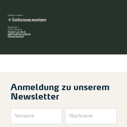
Grethjens Gasthof
Entfernung anzeigen
Hauptstraße 1
25938 Alkersum
(0 46 81) 7 47 40 45
info@grethjens-gasthof.de
Webseite besuchen
Anmeldung zu unserem
Newsletter