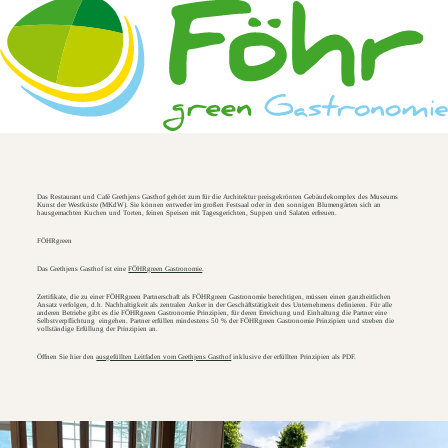
Das Restaurant und Café Grethjens Gasthof gehört zum für die Architektur preisgekrönten Gebäudekomplex des Museums
Kunst der Westküste (MKdW). Sie können entweder im großen Festsaal oder in den sonnigen Blumengärten sich an
hausgemachten Kuchen und Torten, feinen Speisen mit Tagesgerichten, Suppen und Salaten erfreuen.
FÖHRgreen
Das Grethjens Gasthof ist eine
FÖHRgreen Gastronomie
.
Zertifikate, die zu einer FÖHRgreen Partnerschaft als FÖHRgreen Gastronomie berechtigen, müssen einen ganzheitlichen
Ansatz verfolgen, d.h. Nachhaltigkeit als zentralen Anker in der Geschäftstätigkeit des Unternehmens definieren. Für alle
anderen Betriebe gibt es die FÖHRgreen Gastronomie Prinzipien, für deren Erreichung und Einhaltung die Partner eine
Selbstverpflichtung eingehen. Partner erfüllen mindestens 50 % der FÖHRgreen Gastronomie Prinzipien und streben die
vollständige Erfüllung der Prinzipien an.
Öffnen Sie hier den
ausgefüllten Leitfaden vom Grethjens Gasthof
inklusive der erfüllten Prinzipien als PDF.