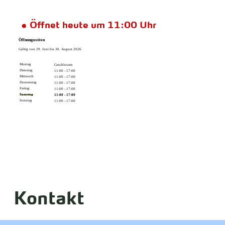
Öffnet heute um 11:00 Uhr
Öffnungszeiten
Gültig von 29. Juni bis 30. August 2026
Montag
Geschlossen
Dienstag
11:00 - 17:00
Mittwoch
11:00 - 17:00
Donnerstag
11:00 - 17:00
Freitag
11:00 - 17:00
Samstag
11:00 - 17:00
Sonntag
11:00 - 17:00
Kontakt