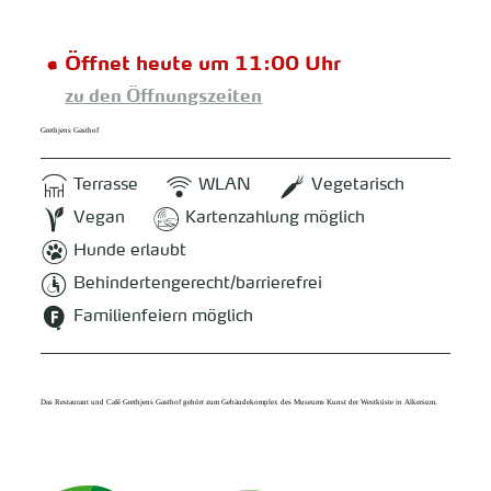
Öffnet heute um 11:00 Uhr
zu den Öffnungszeiten
Grethjens Gasthof
Terrasse
WLAN
Vegetarisch
Vegan
Kartenzahlung möglich
Hunde erlaubt
Behindertengerecht/barrierefrei
Familienfeiern möglich
Das Restaurant und Café Grethjens Gasthof gehört zum Gebäudekomplex des Museums Kunst der Westküste in Alkersum.