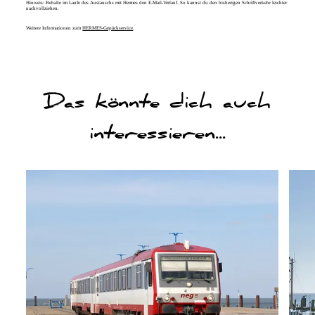
Hinweis:
Behalte im Laufe des Austauschs mit Hermes den E-Mail-Verlauf. So kannst du den bisherigen Schriftverkehr leichter
nachvollziehen.
Weitere Informationen zum
HERMES-Gepäckservice
.
Das könnte dich auch
interessieren...
will ich sehen
will ich seh