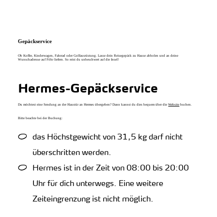
zurück zur Startseite
Unterkunft
Suchen
Menü
Gepäckservice
Ob Koffer, Kinderwagen, Fahrrad oder Golfausrüstung. Lasse dein Reisegepäck zu Hause abholen und an deine
Wunschadresse auf Föhr liefern. So reist du unbeschwert auf die Insel!
Hermes-Gepäckservice
Du möchtest eine Sendung an der Haustür an Hermes übergeben? Dann kannst du dies bequem über die
Website
buchen.
Bitte beachte bei der Buchung:
das Höchstgewicht von 31,5 kg darf nicht
überschritten werden.
Hermes ist in der Zeit von 08:00 bis 20:00
Uhr für dich unterwegs. Eine weitere
Zeiteingrenzung ist nicht möglich.