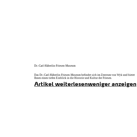
zurück zur Startseite
Dr.-Carl-Häberlin-Friesen-Museum
Das Dr.-Carl-Häberlin-Friesen-Museum befindet sich im Zentrum von Wyk und bietet
Ihnen einen tiefen Einblick in die Historie und Kultur der Friesen.
Artikel weiterlesen
weniger anzeigen