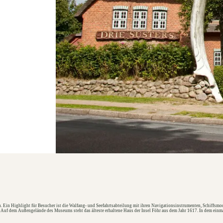
 Ein Highlight für Besucher ist die Walfang- und Seefahrtsabteilung mit ihren Navigationsinstrumenten, Schiffsmo
. Auf dem Außengelände des Museums steht das älteste erhaltene Haus der Insel Föhr aus dem Jahr 1617. In dem ein