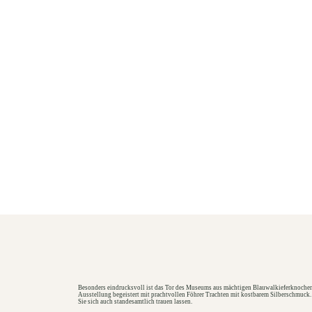
Besonders eindrucksvoll ist das Tor des Museums aus mächtigen Blauwalkieferknochen.
Ausstellung begeistert mit prachtvollen Föhrer Trachten mit kostbarem Silberschmuck
Sie sich auch standesamtlich trauen lassen.