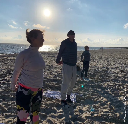
zurück zur Startseite
Unterkunft
Suchen
Menü
© Susan Müller-Paulsen