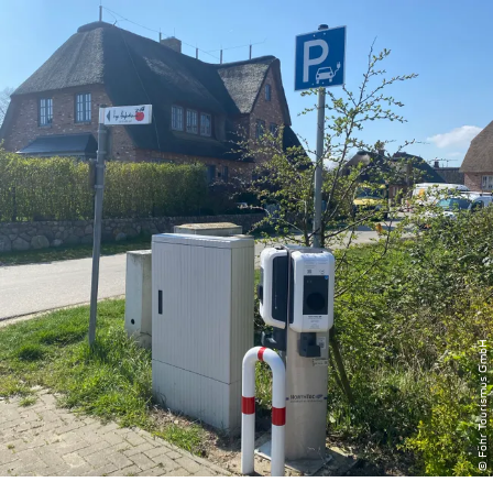
zurück zur Startseite
Unterkunft
Suchen
Menü
© Föhr Tourismus GmbH