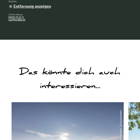
NorthTec
Entfernung anzeigen
25938 Oldsum
04639 78 33 27
ecar@northtec.de
Das könnte dich auch
interessieren...
will ich sehen
will ich seh