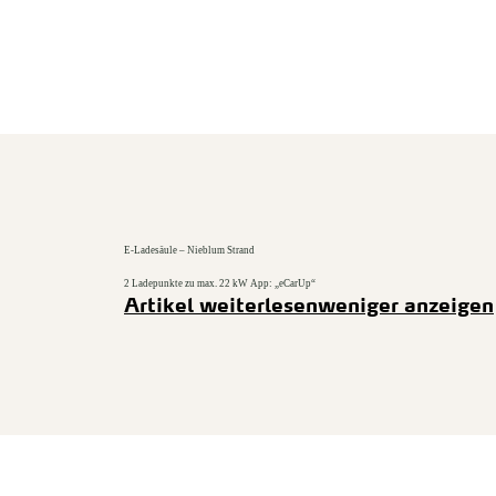
zurück zur Startseite
E-Ladesäule – Nieblum Strand
2 Ladepunkte zu max. 22 kW App: „eCarUp“
Artikel weiterlesen
weniger anzeigen