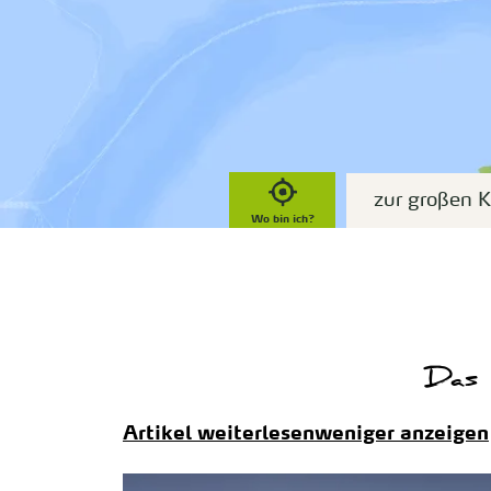
zur großen K
Wo bin ich?
Das 
Artikel weiterlesen
weniger anzeigen
will ich sehen