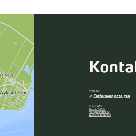
Konta
NorthTec
Entfernung anzeigen
25938 Wyk
04639783327
ecar@northtec.de
Webseite besuchen