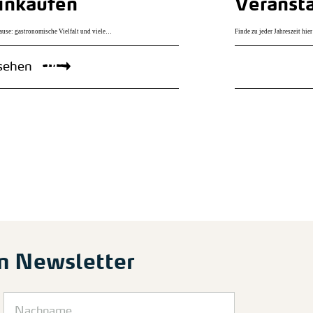
inkaufen
Veranst
ause: gastronomische Vielfalt und viele…
Finde zu jeder Jahreszeit hie
 sehen
m Newsletter