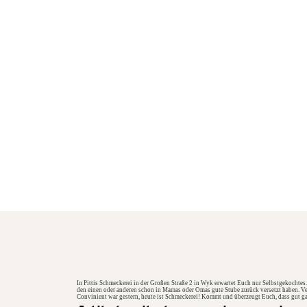
In Pittis Schmeckerei in der
Großen Straße 2 in Wyk
erwartet Euch nur Selbstgekochtes.
den einen oder anderen schon in Mamas oder Omas gute Stube zurück versetzt haben. Veg
Convinient war gestern, heute ist Schmeckerei! Kommt und überzeugt Euch, dass gut gan