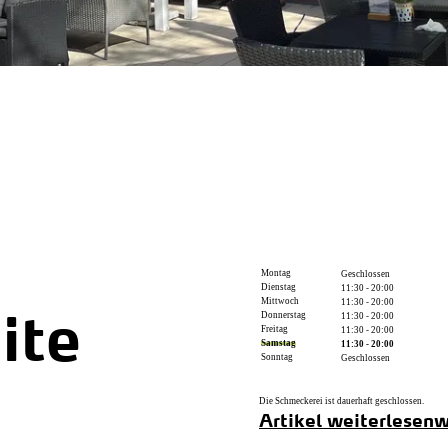
Montag
Geschlossen
Dienstag
11:30 - 20:00
Mittwoch
11:30 - 20:00
Donnerstag
11:30 - 20:00
ite
Freitag
11:30 - 20:00
Samstag
11:30 - 20:00
Sonntag
Geschlossen
Die Schmeckerei ist dauerhaft geschlossen.
Artikel weiterlesen
w