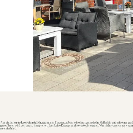
 Aus einfachen und, soweit möglich, regionalen Zutaten zaubern wir ohne synthetische Helferlein und mit einer große
anes Essen wird von uns so interpretiert, dass keine Ersatzprodukte verkocht werden. Was nicht von sich aus vegan
z einfach ist.