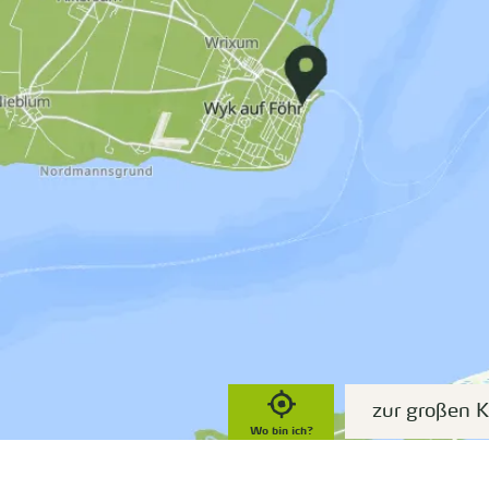
zur großen K
Wo bin ich?