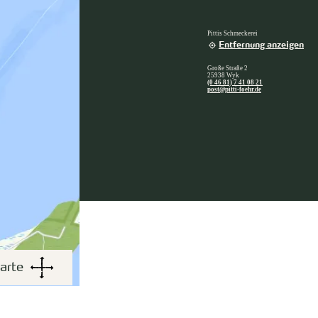
Pittis Schmeckerei
Entfernung anzeigen
Große Straße 2
25938 Wyk
(0 46 81) 7 41 08 21
post@pitti-foehr.de
arte