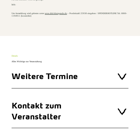
Info:
Um Anmeldung wird gebeten unter
www.drk-blutspende.de
– Postleitzahl 25938 eingeben / SPENDERHOTLINE Tel. 0800-
1194911 (kostenfrei)
Details
Alles Wichtige zur Veranstaltung
Weitere Termine
Kontakt zum
Veranstalter