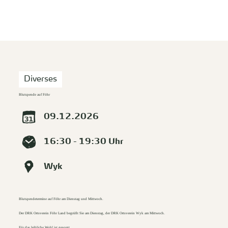
zurück zur Startseite
Unterkunft
Suchen
Menü
Diverses
Blutspende auf Föhr
09.12.2026
16:30 - 19:30 Uhr
Wyk
Blutspendetermine auf Föhr am Dienstag und Mittwoch.
Der DRK Ortsverein Föhr Land begrüßt Sie am Dienstag, der DRK Ortsverein Wyk am Mittwoch.
Für das leibliche Wohl ist gesorgt.