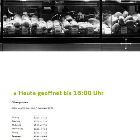
Heute geöffnet bis 16:00 Uhr
Öffnungszeiten
Gültig von 01. Juni bis 27. September 2026
Montag
07:00 - 17:30
Dienstag
07:00 - 17:30
Mittwoch
07:00 - 17:30
Donnerstag
07:00 - 17:30
Freitag
07:00 - 17:30
Samstag
07:00 - 16:00