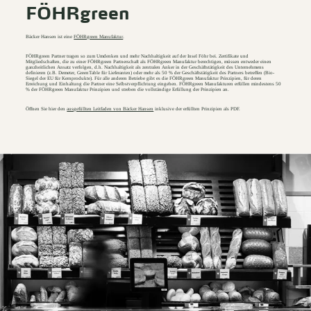
FÖHRgreen
Bäcker Hansen ist eine
FÖHRgreen Manufaktur
.
FÖHRgreen Partner tragen so zum Umdenken und mehr Nachhaltigkeit auf der Insel Föhr bei. Zertifikate und
Mitgliedschaften, die zu einer FÖHRgreen Partnerschaft als FÖHRgreen Manufaktur berechtigen, müssen entweder einen
ganzheitlichen Ansatz verfolgen, d.h. Nachhaltigkeit als zentralen Anker in der Geschäftstätigkeit des Unternehmens
definieren (z.B. Demeter, GreenTable für Lieferanten) oder mehr als 50 % der Geschäftstätigkeit des Partners betreffen (Bio-
Siegel der EU für Kernprodukte). Für alle anderen Betriebe gibt es die FÖHRgreen Manufaktur Prinzipien, für deren
Erreichung und Einhaltung die Partner eine Selbstverpflichtung eingehen. FÖHRgreen Manufakturen erfüllen mindestens 50
% der FÖHRgreen Manufaktur Prinzipien und streben die vollständige Erfüllung der Prinzipien an.
Öffnen Sie hier den
ausgefüllten Leitfaden von Bäcker Hansen
inklusive der erfüllten Prinzipien als PDF.