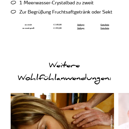
1 Meerwasser-Crystalbad zu zweit
Zur Begrüßung Fruchtsaftgetränk oder Sekt
zu zweit
€ 149,00
Anfrage
Gutschein
zu zweit groß
€ 193,00
Anfrage
Gutschein
Weitere
Wohlfühlanwendungen:
will ich sehen
will ich seh