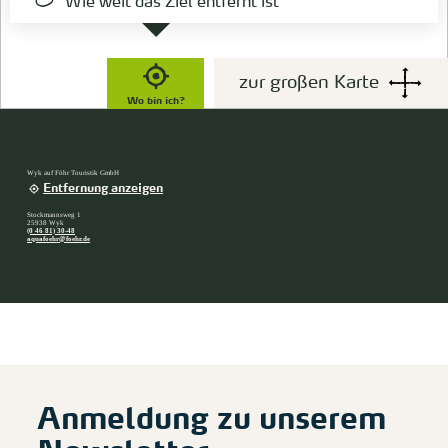
Wie weit das Ziel entfernt ist
zur großen Karte
Wo bin ich?
Wyk auf Föhr Touristik GmbH
Entfernung anzeigen
Stockmannsweg 1
25938 Wyk
(0 46 81) 30-48
aquafoehr@foehr.de
Anmeldung zu unserem