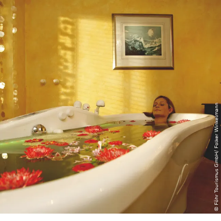
zurück zur Startseite
Unterkunft
Suchen
Menü
© Föhr Tourismus GmbH/ Folker Winkelmann