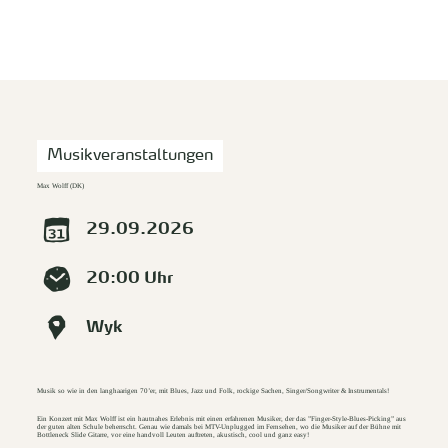
zurück zur Startseite
Unterkunft
Suchen
Menü
Musikveranstaltungen
Max Wolff (DK)
29.09.2026
20:00 Uhr
Wyk
Musik so wie in den langhaarigen 70’er, mit Blues, Jazz und Folk, rockige Sachen, Singer/Songwriter & Instrumentals!
Ein Konzert mit Max Wolff ist ein hautnahes Erlebnis mit einen erfahrenen Musiker, der das ”Finger-Style-Blues-Picking” aus
der guten alten Schule beherrscht. Genau wie damals bei MTV-Unplugged im Fernsehen, wo die Musiker auf der Bühne mit
Bottleneck Slide Gitarre, vor eine handvoll Leuten auftreten, akustisch, cool und ganz easy!