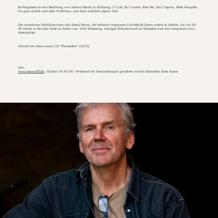
Im Programm ist eine Mischung von zeitlose Musik in Richtung J.J.Cale, Ry Cooder, Keb Mo, Eric Clapton, Mark Knopfler,
bis ganz zurück zum alten Folkblues, und dazu natürlich eigene Titel.
Das erwachsene Publikum kann sich darauf freuen, die teilweise vergessene Live-Musik-Szene wieder zu erleben, die vor 30-
40 Jahren in fast jede Stadt zu finden war. Tolle Stimmung, richtigen Röhrensound im Verstärker und eine entspannte Live-
Atmosphäre.
Aktuell mit seiner neuen CD ”Placemaker” (2023).
Info:
www.maxwolff.dk
/ Einlass 18:30 Uhr / Während der Veranstaltungen gewähren wir den Künstlern ihren Raum.