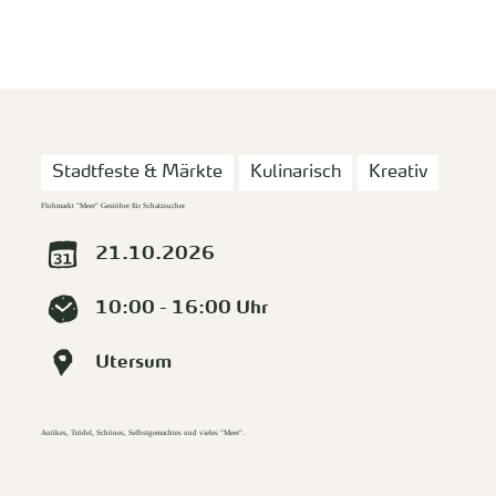
zurück zur Startseite
Unterkunft
Suchen
Menü
Stadtfeste & Märkte
Kulinarisch
Kreativ
Flohmarkt "Meer" Gestöber für Schatzsucher
21.10.2026
10:00 - 16:00 Uhr
Utersum
Antikes, Trödel, Schönes, Selbstgemachtes und vieles "Meer".