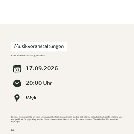
zurück zur Startseite
Unterkunft
Suchen
Menü
Musikveranstaltungen
Blues der Extraklasse mit Ignaz Netzer
17.09.2026
20:00 Uhr
Wyk
Höchste Professionalität im Spiel seiner Akustikgitarre, eine grandios rauchig-tiefe Stimme mit authentischem Bluesfeeling und
sein perfektes Fingerpicking machen diesen AusnahmeMusiker zu einem der besten weissen BluesMusiker. Ein absolutes
Highlight.
Info: