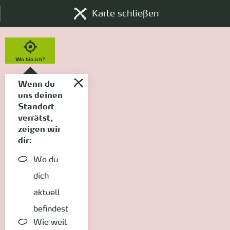
Karte schließen
Wo bin ich?
Wenn du
uns deinen
Standort
verrätst,
zeigen wir
dir:
Wo du
dich
aktuell
befindest
Wie weit