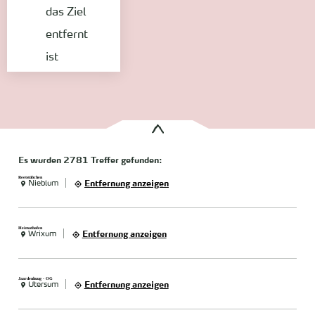
das Ziel
entfernt
ist
Es wurden
2781 Treffer
gefunden:
Reetstübchen
Nieblum
Entfernung anzeigen
Heimathafen
Wrixum
Entfernung anzeigen
Jaardenhuug - OG
Utersum
Entfernung anzeigen