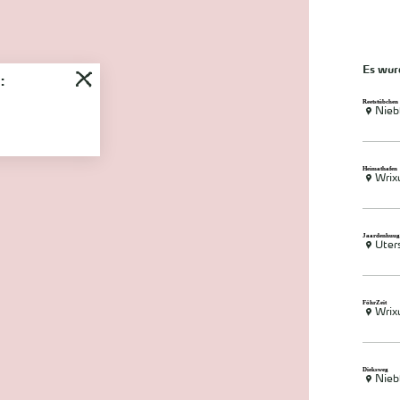
Es wu
:
Reetstübchen
Nieb
Heimathafen
Wri
Jaardenhuug
Uter
FöhrZeit
Wri
Dieksweg
Nieb