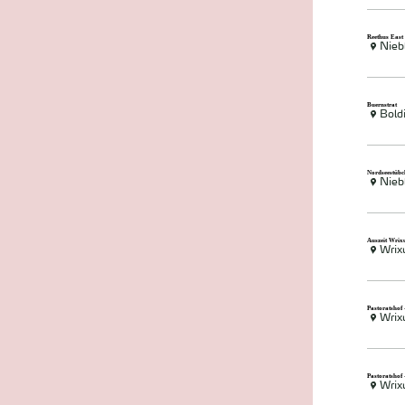
Reethus East
Nieb
Buernstrat
Bold
Nordseestüb
Nieb
Auszeit Wri
Wri
Pastoratshof
Wri
Pastoratshof
Wri