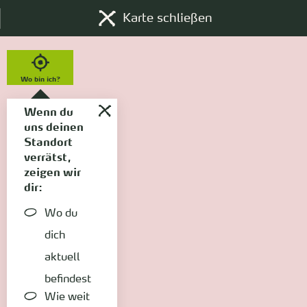
Karte schließen
Wo bin ich?
Wenn du
uns deinen
Standort
verrätst,
zeigen wir
dir:
Wo du
dich
aktuell
befindest
Wie weit