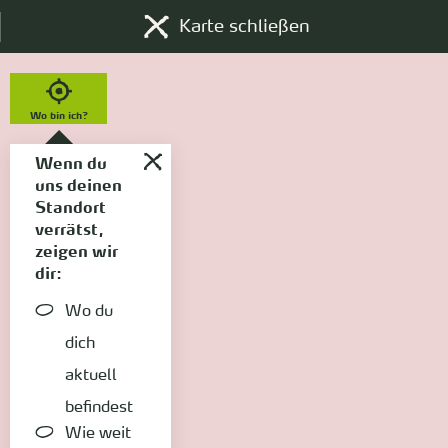
Karte schließen
Wo bin ich?
Wenn du
uns deinen
Standort
verrätst,
zeigen wir
dir:
Wo du
dich
aktuell
befindest
Wie weit