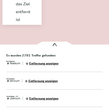
das Ziel
entfernt
ist
Es wurden
2781 Treffer
gefunden:
Reetstübchen
Nieblum
Entfernung anzeigen
Heimathafen
Wrixum
Entfernung anzeigen
Jaardenhuug - OG
Utersum
Entfernung anzeigen