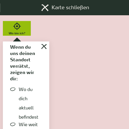
Karte schließen
Wo bin ich?
Wenn du
uns deinen
Standort
verrätst,
zeigen wir
dir:
Wo du
dich
aktuell
befindest
Wie weit