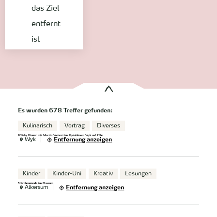
das Ziel
entfernt
ist
Es wurden
678 Treffer
gefunden:
Kulinarisch
Vortrag
Diverses
Whisky Dinner mit Martin Weisert im Upstalsboom Wyk auf Föhr
Wyk
Entfernung anzeigen
Kinder
Kinder-Uni
Kreativ
Lesungen
Märchenstunde im Museum
Alkersum
Entfernung anzeigen