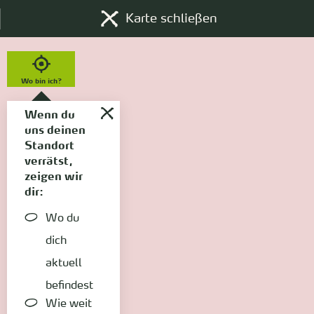
Karte schließen
Wo bin ich?
Wenn du
uns deinen
Standort
verrätst,
zeigen wir
dir:
Wo du
dich
aktuell
befindest
Wie weit