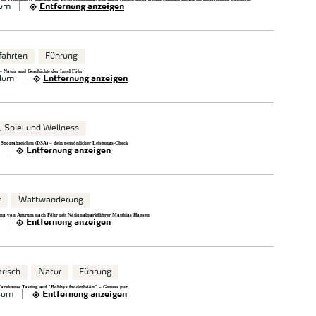
sum
Entfernung anzeigen
fahrten
Führung
– Natur und Geschichte der Insel Föhr
lum
Entfernung anzeigen
, Spiel und Wellness
 Sportabzeichen (DSA) – dein persönlicher Leistungs-Check
Entfernung anzeigen
r
Wattwanderung
ng von Amrum nach Föhr mit Nationalparkführer Matthias Hansen
Entfernung anzeigen
arisch
Natur
Führung
arehouse Tasting auf "Bobbys fooderböön" – Genuss pur
sum
Entfernung anzeigen