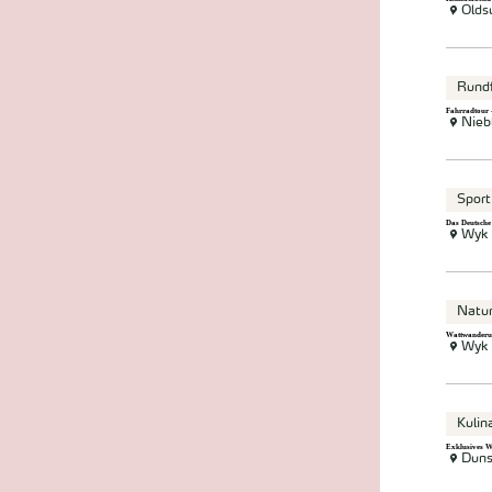
Old
Rund
Fahrradtour 
Nieb
Sport
Das Deutsche
Wyk
Natu
Wattwanderu
Wyk
Kulin
Exklusives W
Dun