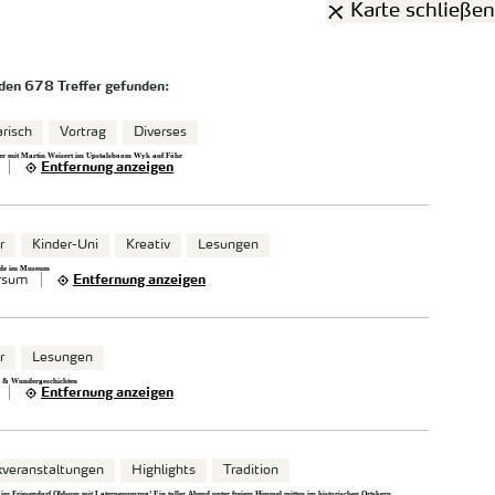
Karte schließen
rden
678 Treffer
gefunden:
arisch
Vortrag
Diverses
r mit Martin Weisert im Upstalsboom Wyk auf Föhr
Entfernung anzeigen
r
Kinder-Uni
Kreativ
Lesungen
de im Museum
rsum
Entfernung anzeigen
r
Lesungen
 & Wundergeschichten
Entfernung anzeigen
veranstaltungen
Highlights
Tradition
im Friesendorf Oldsum mit Laternenumzug! Ein toller Abend unter freiem Himmel mitten im historischen Ortskern.