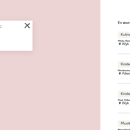
Es wu
:
Kulin
Whisky Dinne
Wyk
Kinde
Märchenstun
Alke
Kinde
Wind, Wellen
Wyk
Musik
Heimatabend 