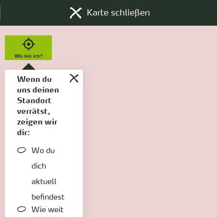
Karte schließen
Wo bin ich?
Wenn du
uns deinen
Standort
verrätst,
zeigen wir
dir:
Wo du
dich
aktuell
befindest
Wie weit