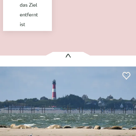
das Ziel
entfernt
ist
Es wurden
1 Treffer
gefunden:
Natur
Wattwanderung
Große naturkundliche Wattwanderung zum Hörnumtief und den Seehundsbänken
Dunsum
Entfernung anzeigen