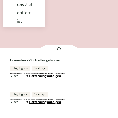
das Ziel
entfernt
ist
Es wurden
728 Treffer
gefunden:
Highlights
Vortrag
Multivisionsschau: DIE HALLIGEN – Leben zwischen Himmel, Land und Meer
Wyk
Entfernung anzeigen
Highlights
Vortrag
Multivisionsschau: DIE HALLIGEN – Leben zwischen Himmel, Land und Meer
Wyk
Entfernung anzeigen