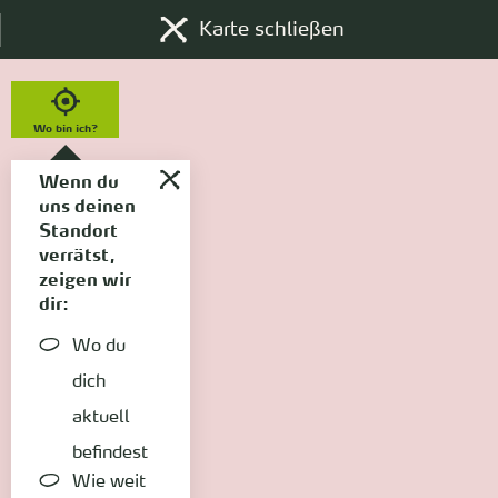
Karte schließen
Wo bin ich?
Wenn du
uns deinen
Standort
verrätst,
zeigen wir
dir:
Wo du
dich
aktuell
befindest
Wie weit