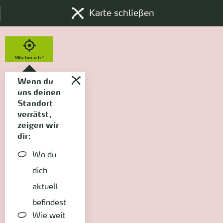
Karte schließen
Wo bin ich?
Wenn du
uns deinen
Standort
verrätst,
zeigen wir
dir:
Wo du
dich
aktuell
befindest
Wie weit