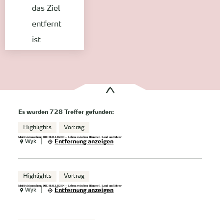
das Ziel
entfernt
ist
Es wurden
728 Treffer
gefunden:
Highlights
Vortrag
Multivisionsschau: DIE HALLIGEN – Leben zwischen Himmel, Land und Meer
Wyk
Entfernung anzeigen
Highlights
Vortrag
Multivisionsschau: DIE HALLIGEN – Leben zwischen Himmel, Land und Meer
Wyk
Entfernung anzeigen