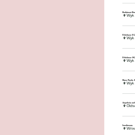
Rothtraut Re
Wyk 
Föhrhaus EG 
Wyk 
Föhrhaus OG 
Wyk 
Haus Paula A
Wyk 
Aapelwin auf
Old
Inseltraum
Wri