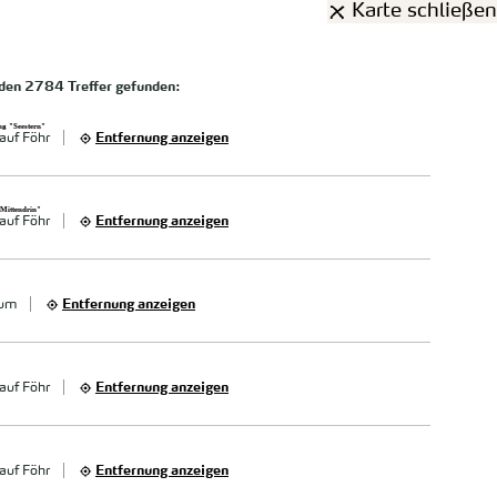
Karte schließen
rden
2784 Treffer
gefunden:
g "Seestern"
auf Föhr
Entfernung anzeigen
Mittendrin"
auf Föhr
Entfernung anzeigen
sum
Entfernung anzeigen
auf Föhr
Entfernung anzeigen
auf Föhr
Entfernung anzeigen