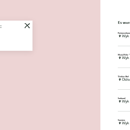
Es wu
:
Ferienwohnun
Wyk 
Moin2Föhr "
Wyk 
Tückiss Hof
Old
Seehund
Wyk 
Seestern
Wyk 