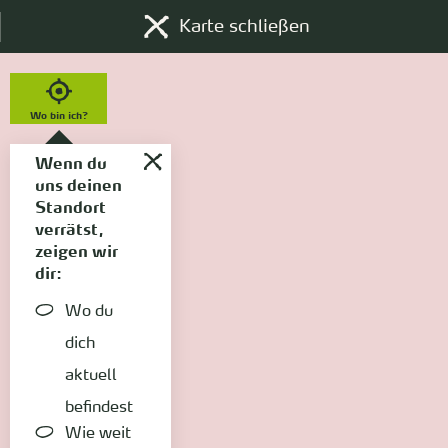
Karte schließen
Wo bin ich?
Wenn du
uns deinen
Standort
verrätst,
zeigen wir
dir:
Wo du
dich
aktuell
befindest
Wie weit