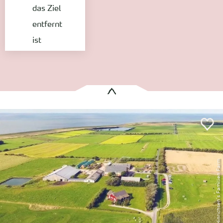
das Ziel
entfernt
ist
Es wurden
1 Treffer
gefunden:
Hinrichsen's Farm
Dunsum
Entfernung anzeigen
© Hinrichsen´s Familien Farm