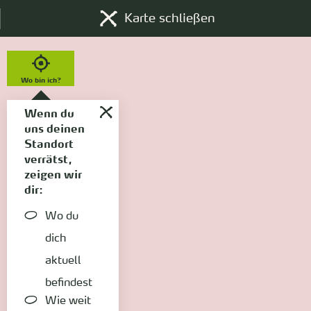
Karte schließen
Wo bin ich?
Wenn du
uns deinen
Standort
verrätst,
zeigen wir
dir:
Wo du
dich
aktuell
befindest
Wie weit