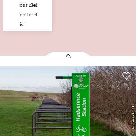
das Ziel
entfernt
ist
Es wurden
1 Treffer
gefunden:
Radservicestation – Dunsum Deichparkplatz
Dunsum
Entfernung anzeigen
© Föhr Tourismus GmbH