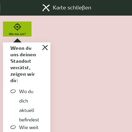
Karte schließen
Wo bin ich?
Wenn du
uns deinen
Standort
verrätst,
zeigen wir
dir:
Wo du
dich
aktuell
befindest
Wie weit