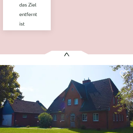
das Ziel
entfernt
ist
Es wurden
1 Treffer
gefunden:
Haus Strandherz Hausteil Steuerbord
Utersum
Entfernung anzeigen