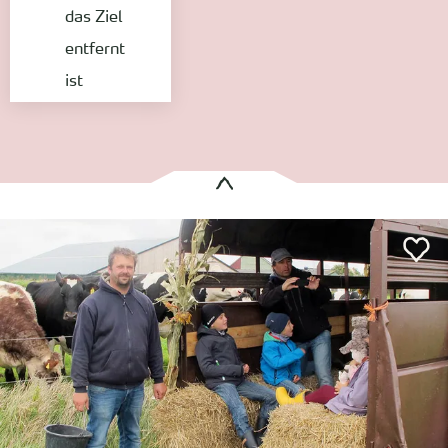
das Ziel
entfernt
ist
Es wurden
1 Treffer
gefunden:
Hinrichsen´s Familien Farm (Viehzucht)
Dunsum
Entfernung anzeigen