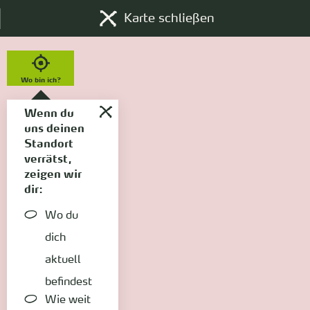
Karte schließen
Wo bin ich?
Wenn du
uns deinen
Standort
verrätst,
zeigen wir
dir:
Wo du
dich
aktuell
befindest
Wie weit