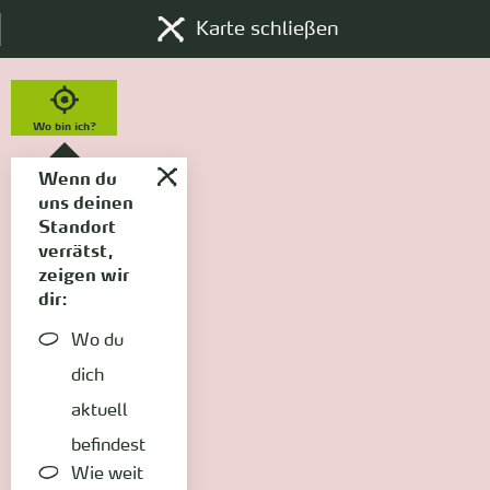
Karte schließen
Wo bin ich?
Wenn du
uns deinen
Standort
verrätst,
zeigen wir
dir:
Wo du
dich
aktuell
befindest
Wie weit