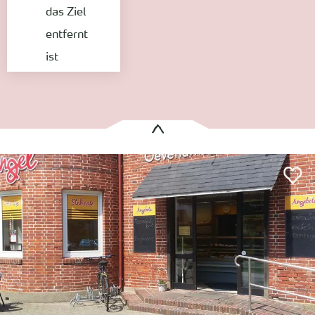
das Ziel
entfernt
ist
Es wurden
1 Treffer
gefunden:
Geschlossen
Oevenumer Backstube in der Waldstraße
Wyk
Entfernung anzeigen