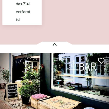
das Ziel
entfernt
ist
Es wurden
1 Treffer
gefunden:
stattBAR
Wyk auf Föhr
Entfernung anzeigen