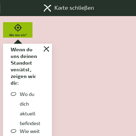
Karte schließen
Wo bin ich?
Wenn du
uns deinen
Standort
verrätst,
zeigen wir
dir:
Wo du
dich
aktuell
befindest
Wie weit