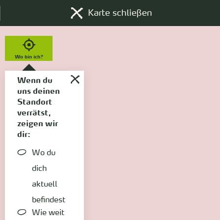
Karte schließen
Wo bin ich?
Wenn du
uns deinen
Standort
verrätst,
zeigen wir
dir:
Wo du
dich
aktuell
befindest
Wie weit