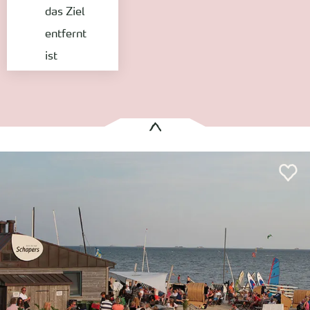
das Ziel
entfernt
ist
Es wurden
1 Treffer
gefunden:
Heute geöffnet bis 22:00 Uhr
Schapers Bistro, Café, Bar
Wyk
Entfernung anzeigen