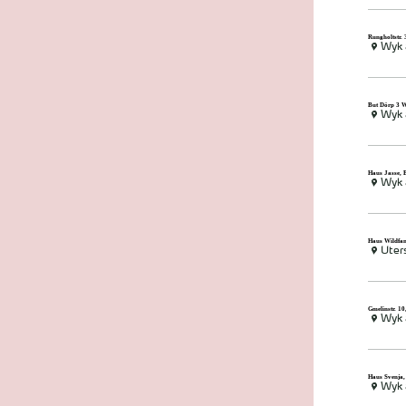
Rungholtstr. 
Wyk 
But Dörp 3 
Wyk 
Haus Jasse, 
Wyk 
Haus Wildfan
Uter
Gmelinstr. 1
Wyk 
Haus Svenja,
Wyk 