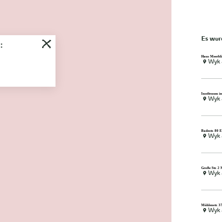
Es wu
:
Haus Meerbli
Wyk 
Inseltraum i
Wyk 
Badestr. 80 
Wyk 
Große Str. 2
Wyk 
Mühlenstr. 3
Wyk 