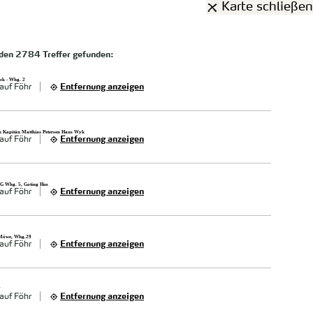
Karte schließen
rden
2784 Treffer
gefunden:
ck - Whg. 2
auf Föhr
Entfernung anzeigen
m Kapitän Matthias Petersen Haus Wyk
auf Föhr
Entfernung anzeigen
EG Whg. 5, Goting Hus
auf Föhr
Entfernung anzeigen
 Möwe, Whg.29
auf Föhr
Entfernung anzeigen
7
auf Föhr
Entfernung anzeigen