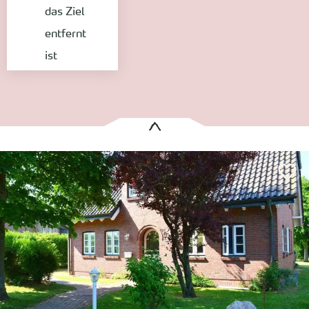
das Ziel
entfernt
ist
Es wurden
1 Treffer
gefunden:
Strandstraße 28, Haushälfte links
Nieblum
Entfernung anzeigen