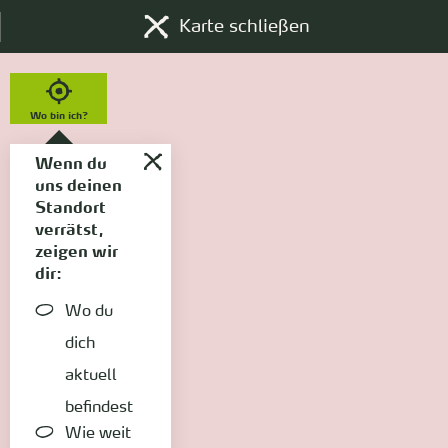
Karte schließen
Wo bin ich?
Wenn du
uns deinen
Standort
verrätst,
zeigen wir
dir:
Wo du
dich
aktuell
befindest
Wie weit