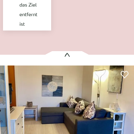
das Ziel
entfernt
ist
Es wurden
1 Treffer
gefunden:
Storchennest
Wyk auf Föhr
Entfernung anzeigen