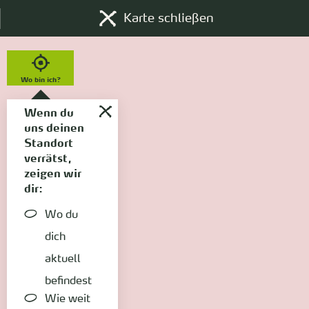
Karte schließen
Wo bin ich?
Wenn du
uns deinen
Standort
verrätst,
zeigen wir
dir:
Wo du
dich
aktuell
befindest
Wie weit