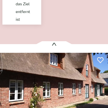
das Ziel
entfernt
ist
Es wurden
1 Treffer
gefunden:
Objekt 45 - Haus Kim -
Utersum
Entfernung anzeigen