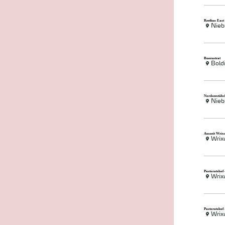
Reethus East
Nieb
Buernstrat
Bold
Nordseestüb
Nieb
Auszeit Wri
Wri
Pastoratshof
Wri
Pastoratshof
Wri