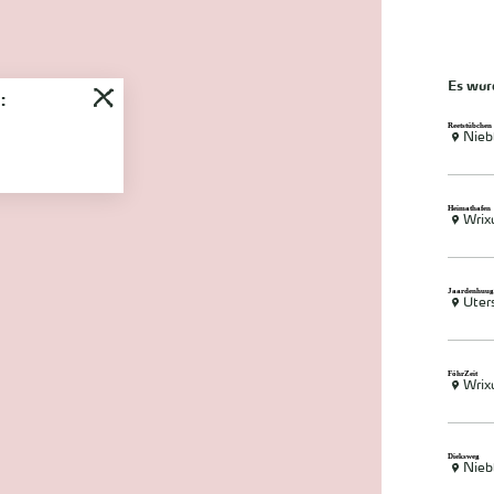
Es wu
:
Reetstübchen
Nieb
Heimathafen
Wri
Jaardenhuug
Uter
FöhrZeit
Wri
Dieksweg
Nieb