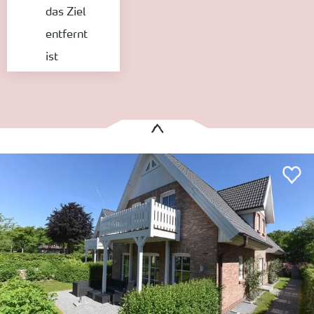
das Ziel
entfernt
ist
Es wurden
1 Treffer
gefunden:
Haus Stockente Waldstraße
Wyk auf Föhr
Entfernung anzeigen