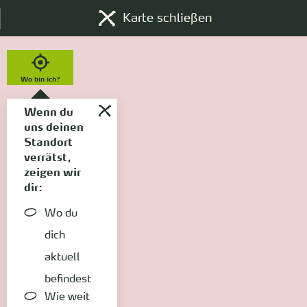
Karte schließen
Wo bin ich?
Wenn du
uns deinen
Standort
verrätst,
zeigen wir
dir:
Wo du
dich
aktuell
befindest
Wie weit