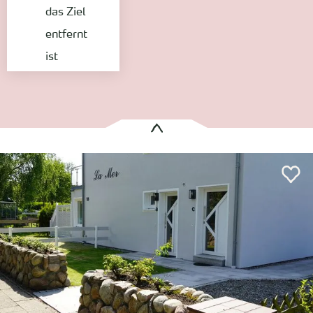
das Ziel
entfernt
ist
Es wurden
1 Treffer
gefunden:
La Mer Whg 02
Wyk auf Föhr
Entfernung anzeigen