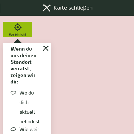
Karte schließen
Wo bin ich?
Wenn du
uns deinen
Standort
verrätst,
zeigen wir
dir:
Wo du
dich
aktuell
befindest
Wie weit