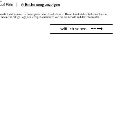
us
auf Föhr
Entfernung anzeigen
erzlich willkommen in Ihrem gemütliche Urlaubsdomizil.Dieses komfortable Reihenendhaus in
 Ihnen eine ruhige Lage, nur wenige Gehminuten von der Promenade und dem charmanten...
will ich sehen