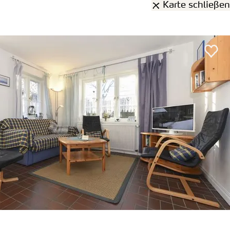
Karte schließen
rden
1 Treffer
gefunden:
us
auf Föhr
Entfernung anzeigen