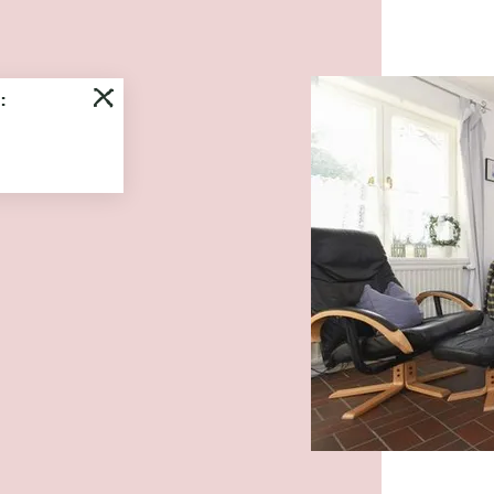
Es wu
:
Foehringer H
Wyk 