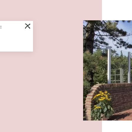
Es wu
:
Watt'n Blick,
Wit