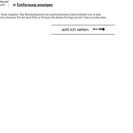
 Hausteil*
sum
Entfernung anzeigen
 Foehr Angebot--Das Reetdachhausteil mit naturbelassenem Garten befindet sich in dem
lich schönsten Teil der Insel Föhr in Witsum. Der kleine Ort liegt jeweils 3 km zwischen dem...
will ich sehen