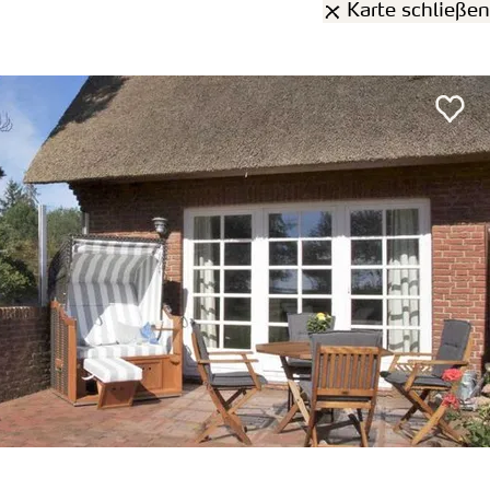
Karte schließen
rden
1 Treffer
gefunden:
 Hausteil*
sum
Entfernung anzeigen