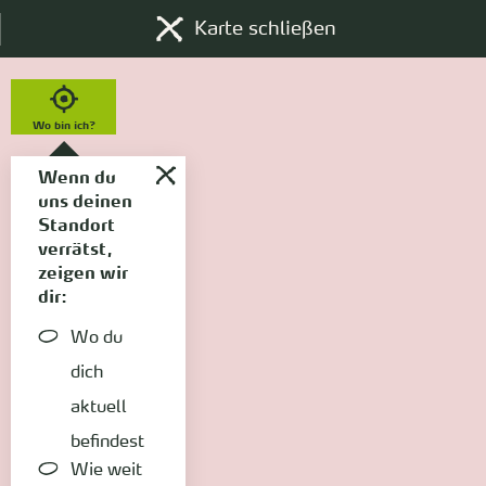
Karte schließen
Wo bin ich?
Wenn du
uns deinen
Standort
verrätst,
zeigen wir
dir:
Wo du
dich
aktuell
befindest
Wie weit