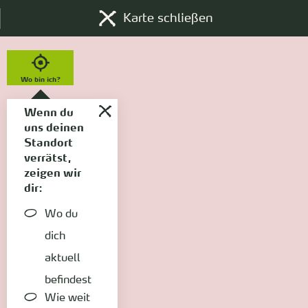
Karte schließen
Wo bin ich?
Wenn du
uns deinen
Standort
verrätst,
zeigen wir
dir:
Wo du
dich
aktuell
befindest
Wie weit