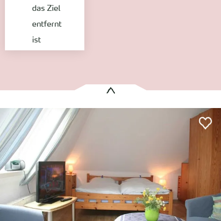
das Ziel
entfernt
ist
Es wurden
1 Treffer
gefunden:
Haus Müller
Wyk auf Föhr
Entfernung anzeigen